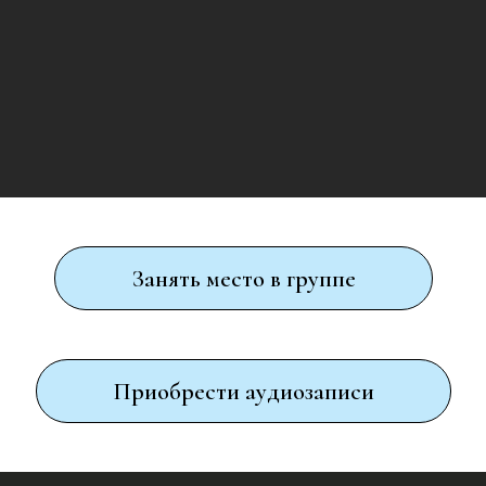
Занять место в группе
Приобрести аудиозаписи